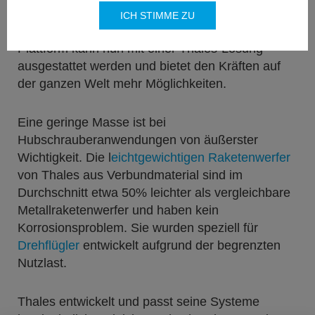
auf der ganzen Welt, einschließlich der
ICH STIMME ZU
malaysischen Armee
, hilft. Eine neue moderne
Plattform kann nun mit einer Thales-Lösung
ausgestattet werden und bietet den Kräften auf
der ganzen Welt mehr Möglichkeiten.
Eine geringe Masse ist bei
Hubschrauberanwendungen von äußerster
Wichtigkeit. Die l
eichtgewichtigen Raketenwerfer
von Thales aus Verbundmaterial sind im
Durchschnitt etwa 50% leichter als vergleichbare
Metallraketenwerfer und haben kein
Korrosionsproblem. Sie wurden speziell für
Drehflügler
entwickelt aufgrund der begrenzten
Nutzlast.
Thales entwickelt und passt seine Systeme