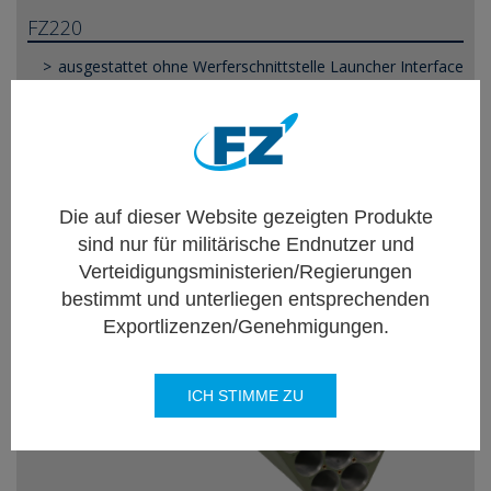
FZ220
ausgestattet ohne Werferschnittstelle Launcher Interface
Unit (LIU)
Gewicht : ~20 kg (ungeladen)
Länge (nominal) : 1653 mm
12 Rohr
Die auf dieser Website gezeigten Produkte
sind nur für militärische Endnutzer und
Verteidigungsministerien/Regierungen
bestimmt und unterliegen entsprechenden
Exportlizenzen/Genehmigungen.
ICH STIMME ZU