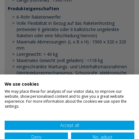
Produkteigenschaften
6-Rohr Raketenwerfer
Volle Flexibilität in Bezug auf das Raketenhosting
(entweder 6 gelenkte oder 6 ballistische ungelenkte
Raketen oder eine Mischladung hiervon)
Maximale Abmessungen: (L x B x H) : 1900 x 320 x 320
mm
Leergewicht: < 40 kg
Maximales Gewicht (voll geladen) : <118 kg
eingeschränkte Wartungs- und Unterhaltsmassnahmen
(Verriegelungsmechanismus, Schussrohr, elektronische
Platine, externer Objektivschutz)
We use cookies
Lebensdauer/Halybarheit : bis zu 30 Jahre und 6000
Flugstunden mit einer Mid-Life-Überholung
We may place these for analysis of our visitor data, to improve our
website, show personalised content and to give you a great website
experience. For more information about the cookies we use open the
settings.
Haftungsausschuss
Datenschutz
Sitemap
Accept all
AGB
Verdienst
Zugänglichkeit
Deny
No, adjust