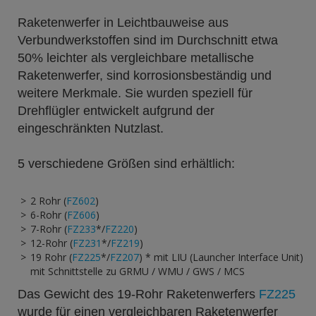
Raketenwerfer in Leichtbauweise aus
Verbundwerkstoffen sind im Durchschnitt etwa
50% leichter als vergleichbare metallische
Raketenwerfer, sind korrosionsbeständig und
weitere Merkmale. Sie wurden speziell für
Drehflügler entwickelt aufgrund der
eingeschränkten Nutzlast.
5 verschiedene Größen sind erhältlich:
2 Rohr (
FZ602
)
6-Rohr (
FZ606
)
7-Rohr (
FZ233
*/
FZ220
)
12-Rohr (
FZ231
*/
FZ219
)
19 Rohr (
FZ225
*/
FZ207
) * mit LIU (Launcher Interface Unit)
mit Schnittstelle zu GRMU / WMU / GWS / MCS
Das Gewicht des 19-Rohr Raketenwerfers
FZ225
wurde für einen vergleichbaren Raketenwerfer