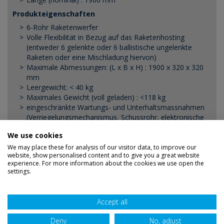
Produkteigenschaften
6-Rohr Raketenwerfer
Volle Flexibilität in Bezug auf das Raketenhosting
(entweder 6 gelenkte oder 6 ballistische ungelenkte
Raketen oder eine Mischladung hiervon)
Maximale Abmessungen: (L x B x H) : 1900 x 320 x 320
mm
Leergewicht: < 40 kg
Maximales Gewicht (voll geladen) : <118 kg
eingeschränkte Wartungs- und Unterhaltsmassnahmen
(Verriegelungsmechanismus, Schussrohr, elektronische
Platine, externer Objektivschutz)
We use cookies
Lebensdauer/Halybarheit : bis zu 30 Jahre und 6000
Flugstunden mit einer Mid-Life-Überholung
We may place these for analysis of our visitor data, to improve our
website, show personalised content and to give you a great website
experience. For more information about the cookies we use open the
settings.
Haftungsausschuss
Datenschutz
Sitemap
Accept all
AGB
Verdienst
Zugänglichkeit
Deny
No, adjust