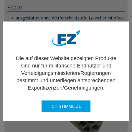
FZ220
ausgestattet ohne Werferschnittstelle Launcher Interface
Unit (LIU)
Gewicht : ~20 kg (ungeladen)
Länge (nominal) : 1653 mm
12 Rohr
Die auf dieser Website gezeigten Produkte
sind nur für militärische Endnutzer und
Verteidigungsministerien/Regierungen
bestimmt und unterliegen entsprechenden
Exportlizenzen/Genehmigungen.
ICH STIMME ZU