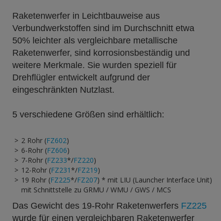
Raketenwerfer in Leichtbauweise aus
Verbundwerkstoffen sind im Durchschnitt etwa
50% leichter als vergleichbare metallische
Raketenwerfer, sind korrosionsbeständig und
weitere Merkmale. Sie wurden speziell für
Drehflügler entwickelt aufgrund der
eingeschränkten Nutzlast.
5 verschiedene Größen sind erhältlich:
2 Rohr (
FZ602
)
6-Rohr (
FZ606
)
7-Rohr (
FZ233
*/
FZ220
)
12-Rohr (
FZ231
*/
FZ219
)
19 Rohr (
FZ225
*/
FZ207
) * mit LIU (Launcher Interface Unit)
mit Schnittstelle zu GRMU / WMU / GWS / MCS
Das Gewicht des 19-Rohr Raketenwerfers
FZ225
wurde für einen vergleichbaren Raketenwerfer