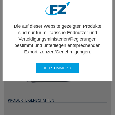
Verschiedene verfügbare Raketentypen, die für
jede Art von Mission spezifisch sind, erweitern
den Kampfbereich, die Letalität und die
Die auf dieser Website gezeigten Produkte
Präzisionseffekte jeder Plattform.
sind nur für militärische Endnutzer und
Verteidigungsministerien/Regierungen
FZ319
bestimmt und unterliegen entsprechenden
HEAP - High Explosive Armour Piercing
Exportlizenzen/Genehmigungen.
ICH STIMME ZU
PRODUKTEIGENSCHAFTEN